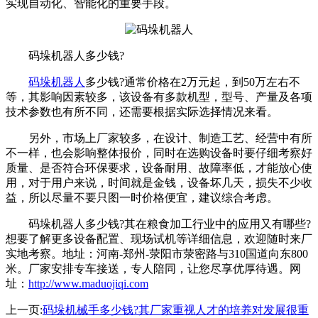
实现自动化、智能化的重要手段。
码垛机器人多少钱?
码垛机器人
多少钱?通常价格在2万元起，到50万左右不
等，其影响因素较多，该设备有多款机型，型号、产量及各项
技术参数也有所不同，还需要根据实际选择情况来看。
另外，市场上厂家较多，在设计、制造工艺、经营中有所
不一样，也会影响整体报价，同时在选购设备时要仔细考察好
质量、是否符合环保要求，设备耐用、故障率低，才能放心使
用，对于用户来说，时间就是金钱，设备坏几天，损失不少收
益，所以尽量不要只图一时价格便宜，建议综合考虑。
码垛机器人多少钱?其在粮食加工行业中的应用又有哪些?
想要了解更多设备配置、现场试机等详细信息，欢迎随时来厂
实地考察。地址：河南-郑州-荥阳市荥密路与310国道向东800
米。厂家安排专车接送，专人陪同，让您尽享优厚待遇。网
址：
http://www.maduojiqi.com
上一页:
码垛机械手多少钱?其厂家重视人才的培养对发展很重