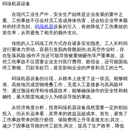
码垛机器设备
在现代工业生产中，安全生产始终是企业发展的重中之
重。工伤事故不仅会对员工造成身体伤害，还会给企业带来额
外的经济负担。
码垛机器
设备的引入，有效降低了工伤事故的
发生率，从而避免了相关的额外支出。
传统的人工码垛工作方式存在诸多安全隐患。工人长时间
进行重体力劳动，容易引发肌肉骨骼损伤;在高空作业时，存
在坠落风险;操作不当还可能导致被重物砸伤等严重事故。这
些工伤事故不仅需要企业支付医疗费用、赔偿金，还可能面临
停工整顿、罚款等处罚，甚至影响企业的声誉和员工的士气。
码垛机器设备的出现，从根本上改变了这一状况。能够精
准、高效地完成货物堆叠工作，无需人工直接参与高风险环
节。通过预设程序和传感器技术，能够确保操作的安全性和精
确性，最大限度地减少人为错误导致的事故。
从经济角度分析，投资码垛机器设备虽然需要一定的初始
投入，但从长远来看，其带来的效益远超成本。首先，避免了
工伤事故带来的医疗赔偿、保险费用上升等直接支出;其次，
减少了因事故导致的停工损失;再次，提高了生产效率，降低