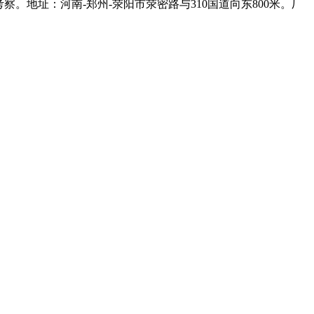
地址：河南-郑州-荥阳市荥密路与310国道向东800米。厂