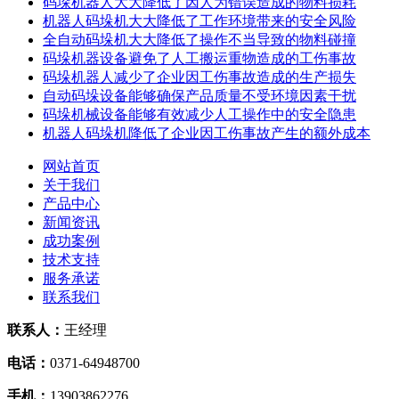
码垛机器人大大降低了因人为错误造成的物料损耗
机器人码垛机大大降低了工作环境带来的安全风险
全自动码垛机大大降低了操作不当导致的物料碰撞
码垛机器设备避免了人工搬运重物造成的工伤事故
码垛机器人减少了企业因工伤事故造成的生产损失
自动码垛设备能够确保产品质量不受环境因素干扰
码垛机械设备能够有效减少人工操作中的安全隐患
机器人码垛机降低了企业因工伤事故产生的额外成本
网站首页
关于我们
产品中心
新闻资讯
成功案例
技术支持
服务承诺
联系我们
联系人：
王经理
电话：
0371-64948700
手机：
13903862276