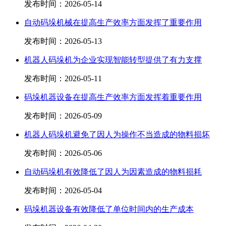
发布时间：
2026-05-14
自动码垛机械在提高生产效率方面发挥了重要作用
发布时间：
2026-05-13
机器人码垛机为企业实现智能转型提供了有力支撑
发布时间：
2026-05-11
码垛机器设备在提高生产效率方面发挥着重要作用
发布时间：
2026-05-09
机器人码垛机避免了因人为操作不当造成的物料损坏
发布时间：
2026-05-06
自动码垛机有效降低了因人为因素造成的物料损耗
发布时间：
2026-05-04
码垛机器设备有效降低了单位时间内的生产成本