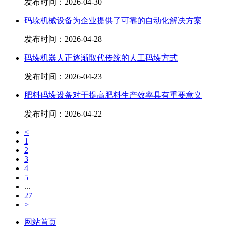
发布时间：
2026-04-30
码垛机械设备为企业提供了可靠的自动化解决方案
发布时间：
2026-04-28
码垛机器人正逐渐取代传统的人工码垛方式
发布时间：
2026-04-23
肥料码垛设备对于提高肥料生产效率具有重要意义
发布时间：
2026-04-22
<
1
2
3
4
5
...
27
>
网站首页